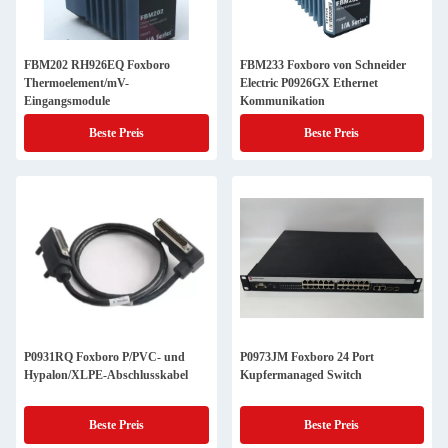
FBM202 RH926EQ Foxboro
FBM233 Foxboro von Schneider
Thermoelement/mV-
Electric P0926GX Ethernet
Eingangsmodule
Kommunikation
Beste Preis
Beste Preis
P0931RQ Foxboro P/PVC- und
P0973JM Foxboro 24 Port
Hypalon/XLPE-Abschlusskabel
Kupfermanaged Switch
Beste Preis
Beste Preis