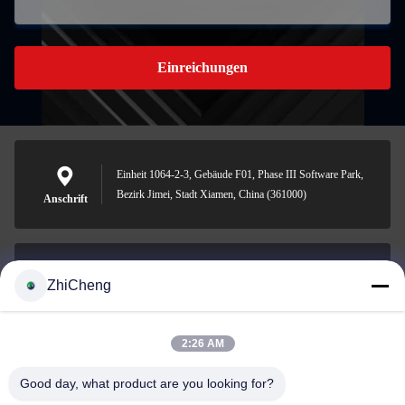
Einreichungen
Einheit 1064-2-3, Gebäude F01, Phase III Software Park,
Bezirk Jimei, Stadt Xiamen, China (361000)
Anschrift
ZhiCheng
cocohonghuxin@gmail.com
E-Mail-Adresse
2:26 AM
Good day, what product are you looking for?
0086-592-5636807