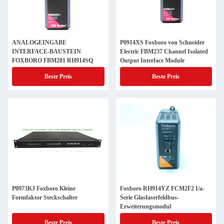
ANALOGEINGABE
P0914XS Foxboro von Schneider
INTERFACE-BAUSTEIN
Electric FBM237 Channel Isolated
FOXBORO FBM201 RH914SQ
Output Interface Module
Beste Preis
Beste Preis
P0973KJ Foxboro Kleine
Foxboro RH914YZ FCM2F2 I/a-
Formfaktor Steckschalter
Serie Glasfaserfeldbus-
Erweiterungsmodul
Beste Preis
Beste Preis