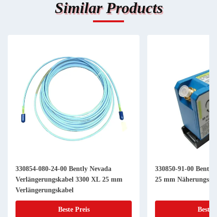
Similar Products
330854-080-24-00 Bently Nevada
330850-91-00 Bently
Verlängerungskabel 3300 XL 25 mm
25 mm Näherungssen
Verlängerungskabel
Beste Preis
Beste 