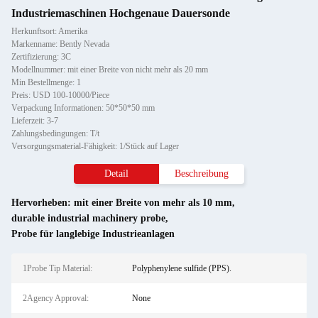
Industriemaschinen Hochgenaue Dauersonde
Herkunftsort: Amerika
Markenname: Bently Nevada
Zertifizierung: 3C
Modellnummer: mit einer Breite von nicht mehr als 20 mm
Min Bestellmenge: 1
Preis: USD 100-10000/Piece
Verpackung Informationen: 50*50*50 mm
Lieferzeit: 3-7
Zahlungsbedingungen: T/t
Versorgungsmaterial-Fähigkeit: 1/Stück auf Lager
Detail
Beschreibung
Hervorheben:
mit einer Breite von mehr als 10 mm
,
durable industrial machinery probe
,
Probe für langlebige Industrieanlagen
1Probe Tip Material:
Polyphenylene sulfide (PPS).
2Agency Approval:
None