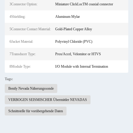
3Connector Option:
Miniature ClickLocTM coaxial connector
4Shielding:
Aluminum Mylar
5Connector Contact Material:
Gold-Plated Copper Alloy
6Jacket Material:
Polyvinyl Chloride (PVC)
7Transducer Type:
Prox/Accel, Velomitor or HTVS
8Module Type:
I/O Module with Internal Termination
Tags:
Bently Nevada Näherungssonde
VERBOGEN SEISMISCHER Übermittler NEVADAS
Schnittstelle für vorübergehende Daten