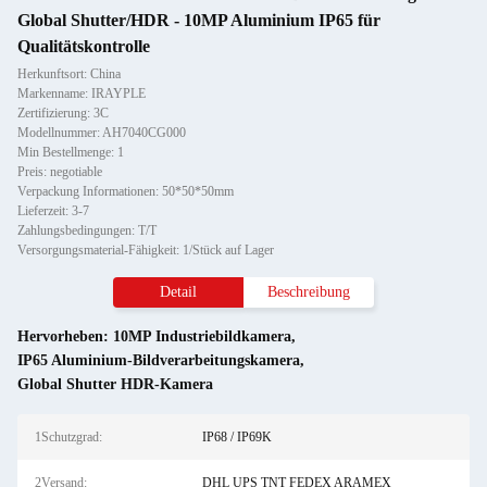
Global Shutter/HDR - 10MP Aluminium IP65 für
Qualitätskontrolle
Herkunftsort: China
Markenname: IRAYPLE
Zertifizierung: 3C
Modellnummer: AH7040CG000
Min Bestellmenge: 1
Preis: negotiable
Verpackung Informationen: 50*50*50mm
Lieferzeit: 3-7
Zahlungsbedingungen: T/T
Versorgungsmaterial-Fähigkeit: 1/Stück auf Lager
Detail
Beschreibung
Hervorheben:
10MP Industriebildkamera
,
IP65 Aluminium-Bildverarbeitungskamera
,
Global Shutter HDR-Kamera
1Schutzgrad:
IP68 / IP69K
2Versand:
DHL UPS TNT FEDEX ARAMEX