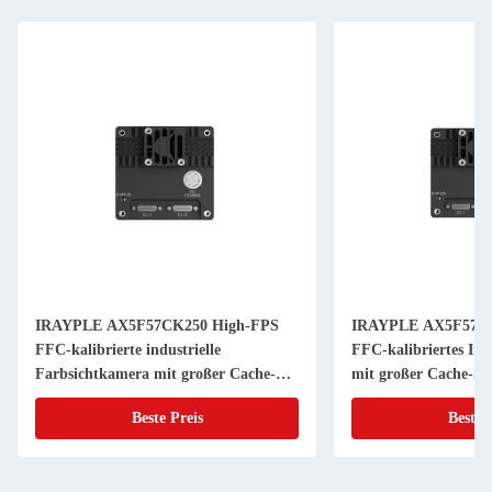
IRAYPLE AX5F57CK250 High-FPS
IRAYPLE AX5F57M
FFC-kalibrierte industrielle
FFC-kalibriertes Ind
Farbsichtkamera mit großer Cache-
mit großer Cache-Stab
Stabilität für die PLC-Schnittstelle
Bildverarbeitung
Beste Preis
Beste 