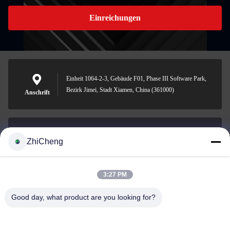
Einreichungen
Einheit 1064-2-3, Gebäude F01, Phase III Software Park,
Bezirk Jimei, Stadt Xiamen, China (361000)
Anschrift
ZhiCheng
cocohonghuxin@gmail.com
E-Mail-Adresse
3:27 PM
Good day, what product are you looking for?
0086-592-5636807
Telefon