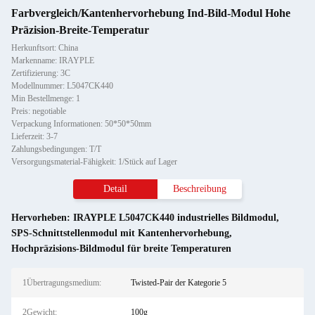
Farbvergleich/Kantenhervorhebung Ind-Bild-Modul Hohe
Präzision-Breite-Temperatur
Herkunftsort: China
Markenname: IRAYPLE
Zertifizierung: 3C
Modellnummer: L5047CK440
Min Bestellmenge: 1
Preis: negotiable
Verpackung Informationen: 50*50*50mm
Lieferzeit: 3-7
Zahlungsbedingungen: T/T
Versorgungsmaterial-Fähigkeit: 1/Stück auf Lager
Detail
Beschreibung
Hervorheben:
IRAYPLE L5047CK440 industrielles Bildmodul
,
SPS-Schnittstellenmodul mit Kantenhervorhebung
,
Hochpräzisions-Bildmodul für breite Temperaturen
1Übertragungsmedium:
Twisted-Pair der Kategorie 5
2Gewicht:
100g