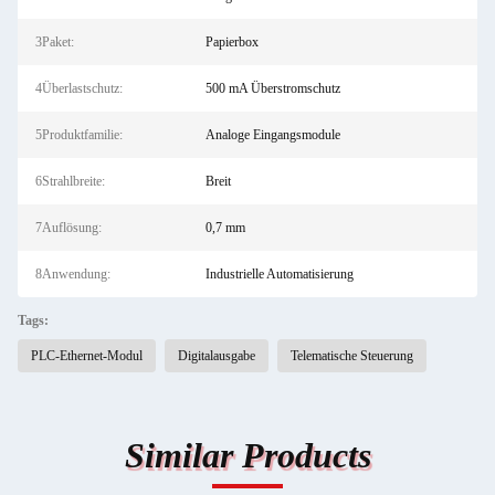
3Paket:
Papierbox
4Überlastschutz:
500 mA Überstromschutz
5Produktfamilie:
Analoge Eingangsmodule
6Strahlbreite:
Breit
7Auflösung:
0,7 mm
8Anwendung:
Industrielle Automatisierung
Tags:
PLC-Ethernet-Modul
Digitalausgabe
Telematische Steuerung
Similar Products