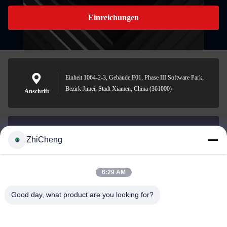
Einreichungen
Einheit 1064-2-3, Gebäude F01, Phase III Software Park,
Bezirk Jimei, Stadt Xiamen, China (361000)
Anschrift
ZhiCheng
cocohonghuxin@gmail.com
E-Mail-Adresse
6:29 AM
Good day, what product are you looking for?
0086-592-5636807
Telefon