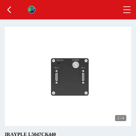
2
/
4
IRAYPLE L5047CK440